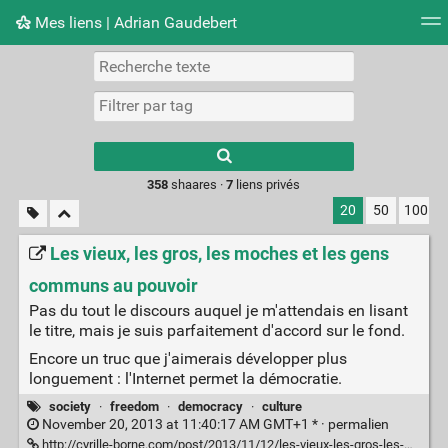
Mes liens | Adrian Gaudebert
Nuage de tags
Mur d'images
Quotidien
Flux RS
Type 1 or more
characters for
results.
358
shaares ·
7
liens privés
20
50
100
Les vieux, les gros, les moches et les gens
communs au pouvoir
Pas du tout le discours auquel je m'attendais en lisant
le titre, mais je suis parfaitement d'accord sur le fond.
Encore un truc que j'aimerais développer plus
longuement : l'Internet permet la démocratie.
society
·
freedom
·
democracy
·
culture
November 20, 2013 at 11:40:17 AM GMT+1 * ·
permalien
http://cyrille-borne.com/post/2013/11/12/les-vieux-les-gros-les-moches-et-les-gens-communs-au-pouvoir