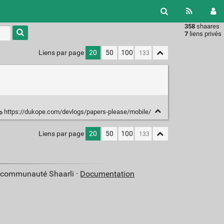
358
shaares
Type 1 or
7
liens privés
more
characters
Liens par page
20
50
100
for
results.
https://dukope.com/devlogs/papers-please/mobile/
Liens par page
20
50
100
a communauté Shaarli ·
Documentation