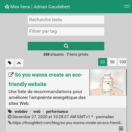
Mes liens | Adrian Gaudebert
Nuage de tags
Mur d'images
Quotidien
Flux RS
Type 1 or more
characters for
results.
358
shaares ·
7
liens privés
20
50
100
So you wanna create an eco-
friendly website
Une liste de recommandations pour
améliorer l'empreinte énergétique des
sites Web.
webdev
·
web
·
performance
December 27, 2020 at 10:28:37 AM GMT+1 * ·
permalien
https://thoughtbot.com/blog/so-you-wanna-create-an-eco-friendly-website