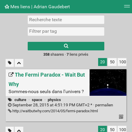
Mes liens | Adrian Gaudebert
Nuage de tags
Mur d'images
Quotidien
Flux RS
Type 1 or more
characters for
results.
358
shaares ·
7
liens privés
20
50
100
The Fermi Paradox - Wait But
Why
Sommes-nous seuls dans l'univers ?
culture
·
space
·
physics
September 28, 2015 at 4:51:19 PM GMT+2 * ·
permalien
http://waitbutwhy.com/2014/05/fermi-paradox.html
20
50
100