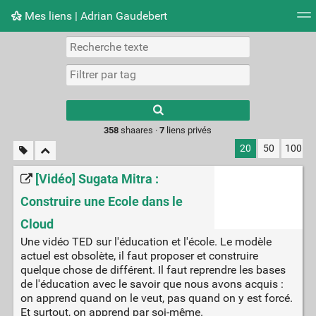
Mes liens | Adrian Gaudebert
Nuage de tags
Mur d'images
Quotidien
Flux RS
Type 1 or more
characters for
results.
358
shaares ·
7
liens privés
20
50
100
[Vidéo] Sugata Mitra :
Construire une Ecole dans le
Cloud
Une vidéo TED sur l'éducation et l'école. Le modèle
actuel est obsolète, il faut proposer et construire
quelque chose de différent. Il faut reprendre les bases
de l'éducation avec le savoir que nous avons acquis :
on apprend quand on le veut, pas quand on y est forcé.
Et surtout, on apprend par soi-même.