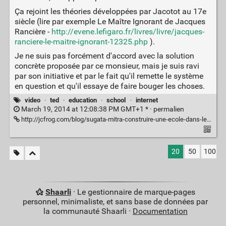
Ça rejoint les théories développées par Jacotot au 17e
siècle (lire par exemple Le Maître Ignorant de Jacques
Rancière -
http://evene.lefigaro.fr/livres/livre/jacques-
ranciere-le-maitre-ignorant-12325.php
).
Je ne suis pas forcément d'accord avec la solution
concrète proposée par ce monsieur, mais je suis ravi
par son initiative et par le fait qu'il remette le système
en question et qu'il essaye de faire bouger les choses.
video
·
ted
·
education
·
school
·
internet
March 19, 2014 at 12:08:38 PM GMT+1 * ·
permalien
http://jcfrog.com/blog/sugata-mitra-construire-une-ecole-dans-le-cloud/
20
50
100
Shaarli
· Le gestionnaire de marque-pages
personnel, minimaliste, et sans base de données par
la communauté Shaarli ·
Documentation