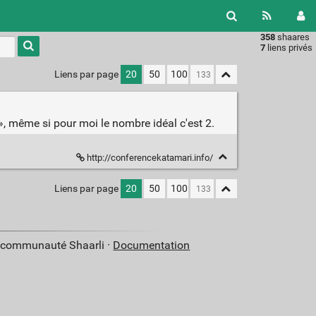
358
shaares
Type 1 or
7
liens privés
more
characters
Liens par page
20
50
100
for
results.
», même si pour moi le nombre idéal c'est 2.
http://conferencekatamari.info/
Liens par page
20
50
100
a communauté Shaarli ·
Documentation