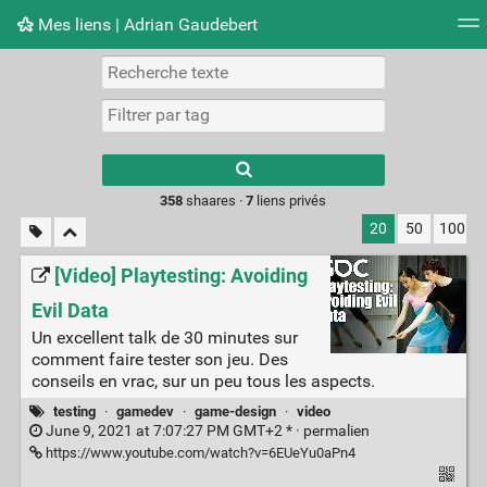
Mes liens | Adrian Gaudebert
Nuage de tags
Mur d'images
Quotidien
Flux RS
Type 1 or more
characters for
results.
358
shaares ·
7
liens privés
20
50
100
[Video] Playtesting: Avoiding
Evil Data
Un excellent talk de 30 minutes sur
comment faire tester son jeu. Des
conseils en vrac, sur un peu tous les aspects.
testing
·
gamedev
·
game-design
·
video
June 9, 2021 at 7:07:27 PM GMT+2 * ·
permalien
https://www.youtube.com/watch?v=6EUeYu0aPn4