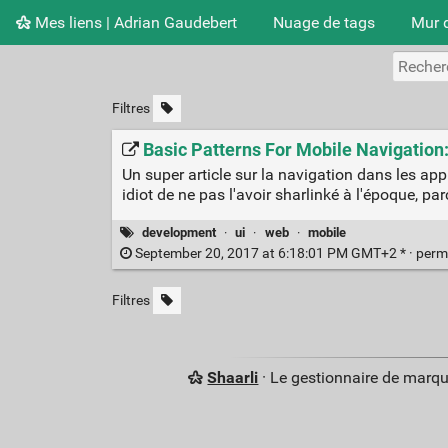
Mes liens | Adrian Gaudebert
Nuage de tags
Mur 
Filtres
Basic Patterns For Mobile Navigation
Un super article sur la navigation dans les ap
idiot de ne pas l'avoir sharlinké à l'époque, pa
development
·
ui
·
web
·
mobile
September 20, 2017 at 6:18:01 PM GMT+2 * ·
perm
Filtres
Shaarli
· Le gestionnaire de marq