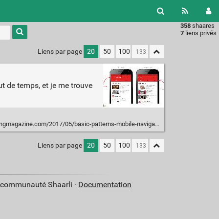
358
shaares
Type 1 or
7
liens privés
more
characters
Liens par page
20
50
100
for
results.
ut de temps, et je me trouve
magazine.com/2017/05/basic-patterns-mobile-navigation/
Liens par page
20
50
100
a communauté Shaarli ·
Documentation