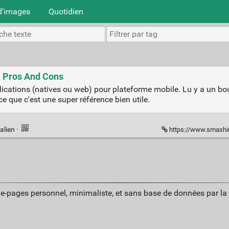
d'images
Quotidien
: Pros And Cons
plications (natives ou web) pour plateforme mobile. Lu y a un bo
rce que c'est une super référence bien utile.
alien
·
https://www.smashing
ue-pages personnel, minimaliste, et sans base de données par l