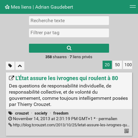
Mes liens | Adrian Gaudebert
Nuage de tags
Mur d'images
Quotidien
Flux RS
Type 1 or more
characters for
results.
358
shaares ·
7
liens privés
20
50
100
L’État assure les ivrognes qui roulent à 80
Des questions de responsabilité individuelle, de
responsabilité collective, et de volonté du
gouvernement, comme toujours intelligemment posées
par Thierry Crouzet.
crouzet
·
society
·
freedom
November 14, 2013 at 2:31:19 PM GMT+1 * ·
permalien
http://blog.tcrouzet.com/2013/10/25/letat-assure-les-ivrognes-qui-roulent-a-80/