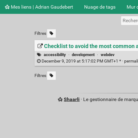
Mes liens | Adrian Gaudebert
Nuage de tags
Mur 
Filtres
Checklist to avoid the most common ac
accessibility
·
development
·
webdev
December 9, 2019 at 5:17:02 PM GMT+1 * ·
permal
Filtres
Shaarli
· Le gestionnaire de marq