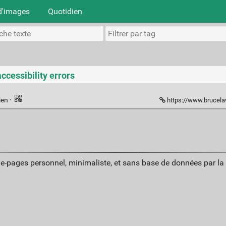
d'images
Quotidien
cessibility errors
ien
·
https://www.brucelawson.c
ue-pages personnel, minimaliste, et sans base de données par l