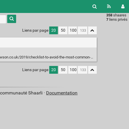
358
shaares
Type 1 or
7
liens privés
more
characters
Liens par page
20
50
100
for
results.
o.uk/2019/checklist-to-avoid-the-most-common-accessibility-errors/
Liens par page
20
50
100
a communauté Shaarli ·
Documentation