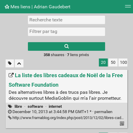
Mes liens | Adrian Gaudebert
Nuage de tags
Mur d'images
Quotidien
Flux RS
Type 1 or more
characters for
results.
358
shaares ·
7
liens privés
20
50
100
La liste des libres cadeaux de Noël de la Free
Software Foundation
Des alternatives libres à des trucs pas libres. Je
découvre surtout MediaGoblin qui m'a l'air prometteur.
libre
·
software
·
internet
December 10, 2013 at 3:44:58 PM GMT+1 * ·
permalien
http://www.framablog.org/index.php/post/2013/12/02/libres-cadeaux-de-noel