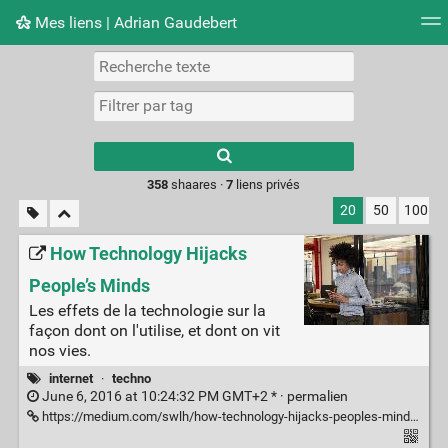
Mes liens | Adrian Gaudebert
Nuage de tags
Mur d'images
Quotidien
Flux RS
Type 1 or more
characters for
results.
358
shaares ·
7
liens privés
20
50
100
How Technology Hijacks
People’s Minds
Les effets de la technologie sur la
façon dont on l'utilise, et dont on vit
nos vies.
internet
·
techno
June 6, 2016 at 10:24:32 PM GMT+2 * ·
permalien
https://medium.com/swlh/how-technology-hijacks-peoples-minds-from-a-magician-and-google-s-design-ethicist-56d62ef5edf3#.asevlp1i1