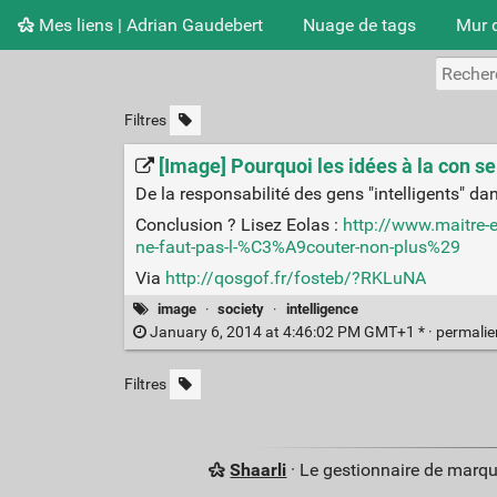
Mes liens | Adrian Gaudebert
Nuage de tags
Mur 
Filtres
[Image] Pourquoi les idées à la con s
De la responsabilité des gens "intelligents" da
Conclusion ? Lisez Eolas :
http://www.maitre-
ne-faut-pas-l-%C3%A9couter-non-plus%29
Via
http://qosgof.fr/fosteb/?RKLuNA
image
·
society
·
intelligence
January 6, 2014 at 4:46:02 PM GMT+1 * ·
permali
Filtres
Shaarli
· Le gestionnaire de marq