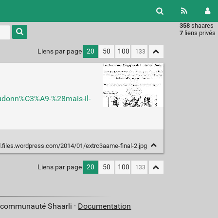
358
shaares
Type 1 or
7
liens privés
more
characters
Liens par page
20
50
100
for
results.
Dieudonn%C3%A9-%28mais-il-
d.files.wordpress.com/2014/01/extrc3aame-final-2.jpg
Liens par page
20
50
100
a communauté Shaarli ·
Documentation