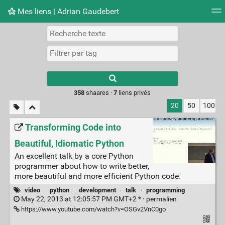
Mes liens | Adrian Gaudebert
Nuage de tags
Mur d'images
Quotidien
Flux RS
Type 1 or more
characters for
results.
358
shaares ·
7
liens privés
20
50
100
Transforming Code into
Beautiful, Idiomatic Python
An excellent talk by a core Python
programmer about how to write better,
more beautiful and more efficient Python code.
video
·
python
·
development
·
talk
·
programming
May 22, 2013 at 12:05:57 PM GMT+2 * ·
permalien
https://www.youtube.com/watch?v=OSGv2VnC0go