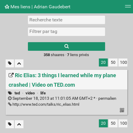
Mes liens | Adrian Gaudebert
Nuage de tags
Mur d'images
Quotidien
Flux RS
Type 1 or more
characters for
results.
358
shaares ·
7
liens privés
20
50
100
Ric Elias: 3 things I learned while my plane
crashed | Video on TED.com
ted
·
video
·
life
September 18, 2013 at 11:01:05 AM GMT+2 * ·
permalien
http://www.ted.com/talks/ric_elias.html
20
50
100