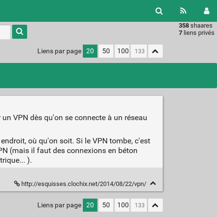
358
shaares
Type 1 or
7
liens privés
more
characters
Liens par page
20
50
100
for
results.
er un VPN dès qu'on se connecte à un réseau
ndroit, où qu'on soit. Si le VPN tombe, c'est
 VPN (mais il faut des connexions en béton
ique... ).
http://esquisses.clochix.net/2014/08/22/vpn/
Liens par page
20
50
100