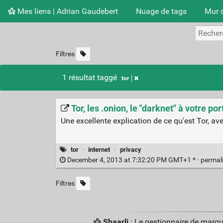
Mes liens | Adrian Gaudebert
Nuage de tags
Mur 
Filtres
1 résultat taggé
tor
Tor, les .onion, le "darknet" à votre p
Une excellente explication de ce qu'est Tor, av
tor
·
internet
·
privacy
December 4, 2013 at 7:32:20 PM GMT+1 * ·
permal
Filtres
Shaarli
· Le gestionnaire de marq