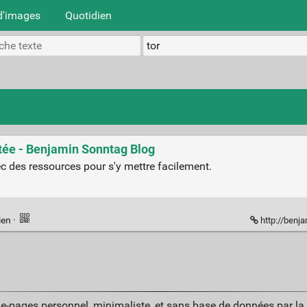
d'images
Quotidien
ortée - Benjamin Sonntag Blog
ec des ressources pour s'y mettre facilement.
ien
·
http://benja
ue-pages personnel, minimaliste, et sans base de données par l