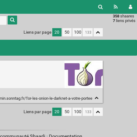
358
shaares
Type 1 or
7
liens privés
more
characters
Liens par page
20
50
100
for
results.
min.sonntag.fr/Tor-les-onion-le-darknet-a-votre-portee
Liens par page
20
50
100
a communauté Shaarli ·
Documentation