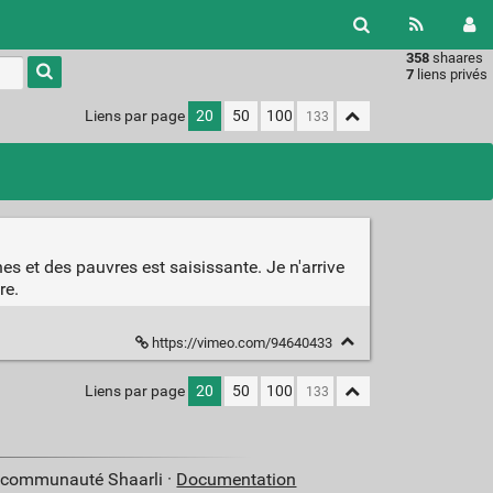
358
shaares
Type 1 or
7
liens privés
more
characters
Liens par page
20
50
100
for
results.
s et des pauvres est saisissante. Je n'arrive
re.
https://vimeo.com/94640433
Liens par page
20
50
100
a communauté Shaarli ·
Documentation