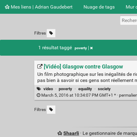
Mes liens | Adrian Gaudebert
Nuage de tags
Mur 
Filtres
1 résultat taggé
poverty
[Vidéo] Glasgow contre Glasgow
Un film photographique sur les inégalités de r
pas bien à savoir si ces gens sont réellemen
video
·
poverty
·
equality
·
society
March 5, 2016 at 10:34:07 PM GMT+1 * ·
permalie
Filtres
Shaarli
· Le gestionnaire de marq