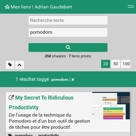
Mes liens | Adrian Gaudebert
Nuage de tags
Mur d'images
Quotidien
Flux RS
Type 1 or more
characters for
results.
358
shaares ·
7
liens privés
20
50
100
1 résultat taggé
pomodoro
My Secret To Ridiculous
Productivity
De l'usage de la technique du
Pomodoro et d'un bon outil de gestion
de tâches pour être productif.
pomodoro
·
productivity