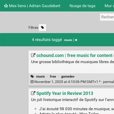
Mes liens | Adrian Gaudebert
Nuage de tags
Mur 
Filtres
4 résultats taggé
music
cchound.com | free music for content
Une grosse bibliothèque de musiques libres de 
music
·
free
·
gamedev
November 1, 2020 at 4:10:06 PM GMT+1 * ·
permal
Spotify Year in Review 2013
Un joli historique interactif de Spotify sur l'
J'ai écouté 98 030 minutes de musique, soi
Artiste le plus écouté : Wax Tailor