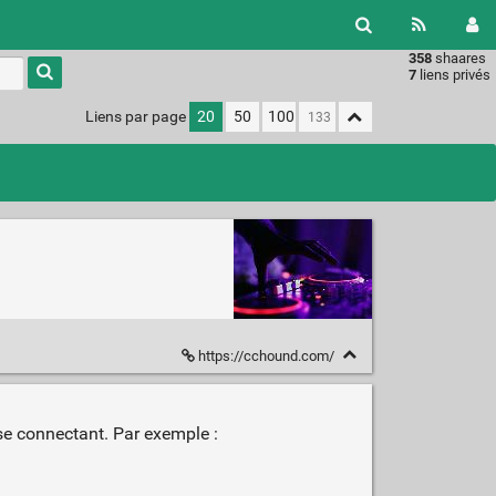
358
shaares
Type 1 or
7
liens privés
more
characters
Liens par page
20
50
100
for
results.
https://cchound.com/
 se connectant. Par exemple :