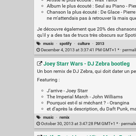
Album le plus écouté : Seul au Piano - Pie
Chanson la plus écouté : De Glace - Pierre
ne m'attendais pas à retrouver là mais qu
Je découvre également que 20% des chansons 
qu'il y a des tas de trucs très obscurs sur Spot
music
·
spotify
·
culture
·
2013
December 4, 2013 at 3:37:41 PM GMT+1 * ·
permal
Joey Starr Wars - DJ Zebra bootleg
Un bon remix de DJ Zebra, qui doit dater un peu
Featuring :
J'arrive - Joey Starr
The Imperial March - John Williams
Pourquoi est-il si méchant ? - Orangina
et d'après la description, du Daft Punk, ma
music
·
remix
October 30, 2013 at 3:47:28 PM GMT+1 * ·
permal