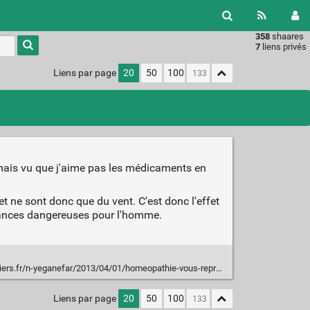
358
shaares
Type 1 or
7
liens privés
more
characters
Liens par page
20
50
100
for
results.
mais vu que j'aime pas les médicaments en
 ne sont donc que du vent. C'est donc l'effet
stances dangereuses pour l'homme.
r/n-yeganefar/2013/04/01/homeopathie-vous-reprendrez-bien-un-peu-de-sucre/
Liens par page
20
50
100