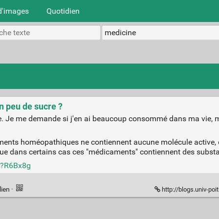
d'images
Quotidien
n peu de sucre ?
que. Je me demande si j'en ai beaucoup consommé dans ma vie, 
aments homéopathiques ne contiennent aucune molécule active, et
e que dans certains cas ces "médicaments" contiennent des sub
s/?R6Bx8g
lien
·
http://blogs.univ-poitiers.f