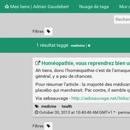
Mes liens | Adrian Gaudebert
Nuage de tags
Mur 
Filtres
1 résultat taggé
medicine
Homéopathie, vous reprendrez bien u
Ah tiens, donc l'homéopathie c'est de l'arna
général, y a peu de chances.
Pour résumer l'article : la majorité des médic
placebo qui marcherait. Par contre, il sembl
Via sebsauvage -
http://sebsauvage.net/link
medicine
·
health
October 30, 2013 at 10:40:46 AM GMT+1 * ·
perma
Filtres