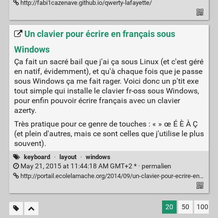
http://fabi1cazenave.github.io/qwerty-lafayette/
Un clavier pour écrire en français sous
Windows
Ça fait un sacré bail que j'ai ça sous Linux (et c'est géré
en natif, évidemment), et qu'à chaque fois que je passe
sous Windows ça me fait rager. Voici donc un p'tit exe
tout simple qui installe le clavier fr-oss sous Windows,
pour enfin pouvoir écrire français avec un clavier
azerty.
Très pratique pour ce genre de touches : « » œ É È À Ç
(et plein d'autres, mais ce sont celles que j'utilise le plus
souvent).
keyboard
·
layout
·
windows
May 21, 2015 at 11:44:18 AM GMT+2 * ·
permalien
http://portail.ecolelamache.org/2014/09/un-clavier-pour-ecrire-en-francais-sous-windows-e-c-oe-par-exemple/
20
50
100