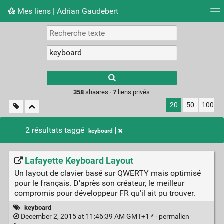
Mes liens | Adrian Gaudebert
Nuage de tags
Mur d'images
Quotidien
Flux RS
Type 1 or more
characters for
results.
358
shaares ·
7
liens privés
20
50
100
2 résultats taggé
keyboard
Lafayette Keyboard Layout
Un layout de clavier basé sur QWERTY mais optimisé
pour le français. D'après son créateur, le meilleur
compromis pour développeur FR qu'il ait pu trouver.
keyboard
December 2, 2015 at 11:46:39 AM GMT+1 * ·
permalien