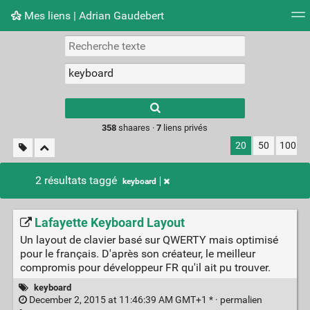
Mes liens | Adrian Gaudebert
Nuage de tags
Mur d'images
Quotidien
Flux RS
Type 1 or more
characters for
results.
358
shaares ·
7
liens privés
20
50
100
2 résultats taggé
keyboard
Lafayette Keyboard Layout
Un layout de clavier basé sur QWERTY mais optimisé
pour le français. D'après son créateur, le meilleur
compromis pour développeur FR qu'il ait pu trouver.
keyboard
December 2, 2015 at 11:46:39 AM GMT+1 * ·
permalien