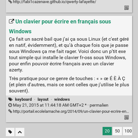
http://fabi1cazenave.github.io/qwerty-lafayette/
Un clavier pour écrire en français sous
Windows
Ça fait un sacré bail que j'ai ça sous Linux (et c'est géré
en natif, évidemment), et qu'à chaque fois que je passe
sous Windows ça me fait rager. Voici donc un p'tit exe
tout simple qui installe le clavier fr-oss sous Windows,
pour enfin pouvoir écrire français avec un clavier
azerty.
Très pratique pour ce genre de touches : « » œ É È À Ç
(et plein d'autres, mais ce sont celles que j'utilise le plus
souvent).
keyboard
·
layout
·
windows
May 21, 2015 at 11:44:18 AM GMT+2 * ·
permalien
http://portail.ecolelamache.org/2014/09/un-clavier-pour-ecrire-en-francais-sous-windows-e-c-oe-par-exemple/
20
50
100