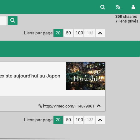
358
shaares
Type 1 or
7
liens privés
more
characters
Liens par page
20
50
100
for
results.
 existe aujourd'hui au Japon
http://vimeo.com/114879061
Liens par page
20
50
100