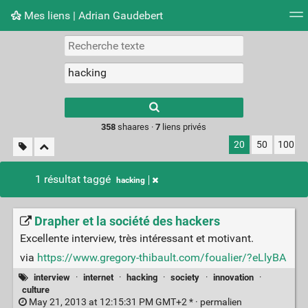
Mes liens | Adrian Gaudebert
Nuage de tags
Mur d'images
Quotidien
Flux RS
Type 1 or more
characters for
results.
358
shaares ·
7
liens privés
20
50
100
1 résultat taggé
hacking
Drapher et la société des hackers
Excellente interview, très intéressant et motivant.
via
https://www.gregory-thibault.com/foualier/?eLlyBA
interview
·
internet
·
hacking
·
society
·
innovation
·
culture
May 21, 2013 at 12:15:31 PM GMT+2 * ·
permalien