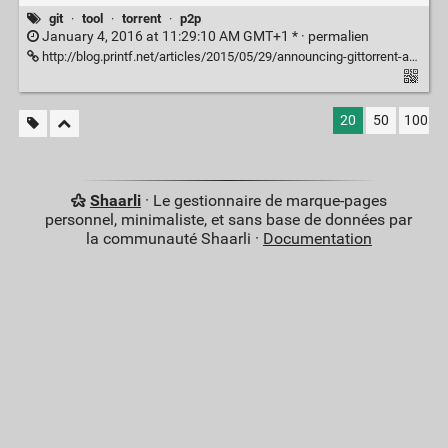
git
·
tool
·
torrent
·
p2p
January 4, 2016 at 11:29:10 AM GMT+1 * ·
permalien
http://blog.printf.net/articles/2015/05/29/announcing-gittorrent-a-decentralized-github/
20
50
100
Shaarli
· Le gestionnaire de marque-pages
personnel, minimaliste, et sans base de données par
la communauté Shaarli ·
Documentation