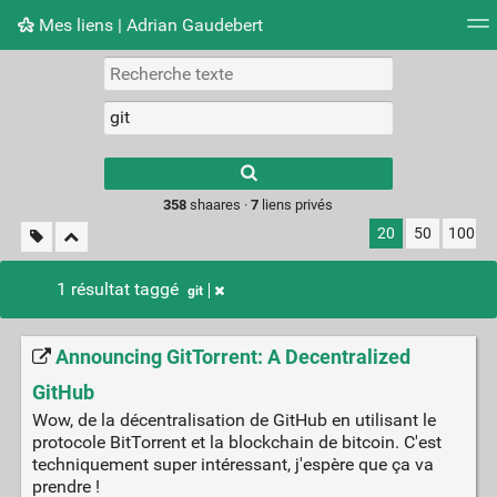
Mes liens | Adrian Gaudebert
Nuage de tags
Mur d'images
Quotidien
Flux RS
Type 1 or more
characters for
results.
358
shaares ·
7
liens privés
20
50
100
1 résultat taggé
git
Announcing GitTorrent: A Decentralized
GitHub
Wow, de la décentralisation de GitHub en utilisant le
protocole BitTorrent et la blockchain de bitcoin. C'est
techniquement super intéressant, j'espère que ça va
prendre !