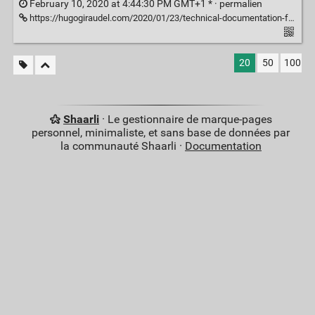
February 10, 2020 at 4:44:30 PM GMT+1 * ·
permalien
https://hugogiraudel.com/2020/01/23/technical-documentation-for-everyone/
20
50
100
Shaarli
· Le gestionnaire de marque-pages
personnel, minimaliste, et sans base de données par
la communauté Shaarli ·
Documentation