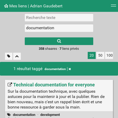
Mes liens | Adrian Gaudebert
Nuage de tags
Mur d'images
Quotidien
Flux RS
Type 1 or more
characters for
results.
358
shaares ·
7
liens privés
20
50
100
1 résultat taggé
documentation
Technical documentation for everyone
Sur la documentation technique, avec quelques
astuces pour la maintenir à jour et la publier. Rien de
bien nouveau, mais c'est un rappel bien écrit et une
bonne ressource à garder sous la main.
documentation
·
development