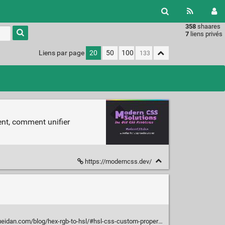
358
shaares
Type 1 or
7
liens privés
more
characters
Liens par page
20
50
100
for
results.
ent, comment unifier
https://moderncss.dev/
idan.com/blog/hex-rgb-to-hsl/#hsl-css-custom-properties