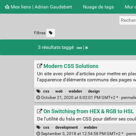
Mes liens | Adrian Gaudebert
Nuage de tags
Mur 
Filtres
3 résultats taggé
css
Modern CSS Solutions
Un site avec plein d'articles pour mettre en 
l'apparence d'éléments communs des pages web 
css
·
web
·
webdev
·
design
October 21, 2020 at 6:02:01 PM GMT+2 * ·
permal
On Switching from HEX & RGB to HSL
De l'utilité du hsla en CSS pour définir ses co
css
·
development
·
webdev
September 3, 2018 at 12:54:58 PM GMT+2 * ·
perm