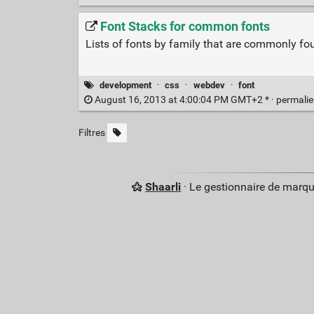
Font Stacks for common fonts
Lists of fonts by family that are commonly fo
development
·
css
·
webdev
·
font
August 16, 2013 at 4:00:04 PM GMT+2 * ·
permali
Filtres
Shaarli
· Le gestionnaire de marq