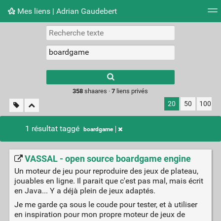
Mes liens | Adrian Gaudebert
Nuage de tags
Mur d'images
Quotidien
Flux RS
Type 1 or more
characters for
results.
358
shaares ·
7
liens privés
20
50
100
1 résultat taggé
boardgame
VASSAL - open source boardgame engine
Un moteur de jeu pour reproduire des jeux de plateau,
jouables en ligne. Il parait que c'est pas mal, mais écrit
en Java... Y a déjà plein de jeux adaptés.
Je me garde ça sous le coude pour tester, et à utiliser
en inspiration pour mon propre moteur de jeux de