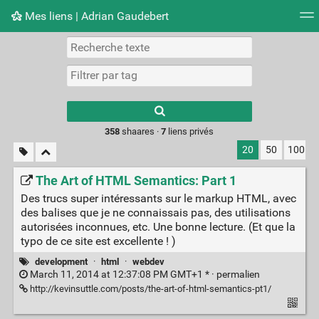
Mes liens | Adrian Gaudebert
Nuage de tags
Mur d'images
Quotidien
Flux RS
Type 1 or more
characters for
results.
358
shaares ·
7
liens privés
20
50
100
The Art of HTML Semantics: Part 1
Des trucs super intéressants sur le markup HTML, avec
des balises que je ne connaissais pas, des utilisations
autorisées inconnues, etc. Une bonne lecture. (Et que la
typo de ce site est excellente ! )
development
·
html
·
webdev
March 11, 2014 at 12:37:08 PM GMT+1 * ·
permalien
http://kevinsuttle.com/posts/the-art-of-html-semantics-pt1/