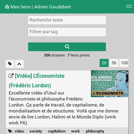
Mes liens | Adrian Gaudebert
Nuage de tags
Mur d'images
Quotidien
Flux RS
Type 1 or more
characters for
results.
358
shaares ·
7
liens privés
20
50
100
[Vidéo] L'Économiste
(Frédéric Lordon)
Excellente vidéo d'Usul sur
l'économiste et philosophe Frédéric
Lordon. Ça parle de travail, de capitalisme, de
mondialisation et de structures. Voilà que me donne
envie de lire Lordon, Halimi et le Monde Diplo (wink
wink PA).
video
·
society
·
capitalism
·
work
·
philosophy