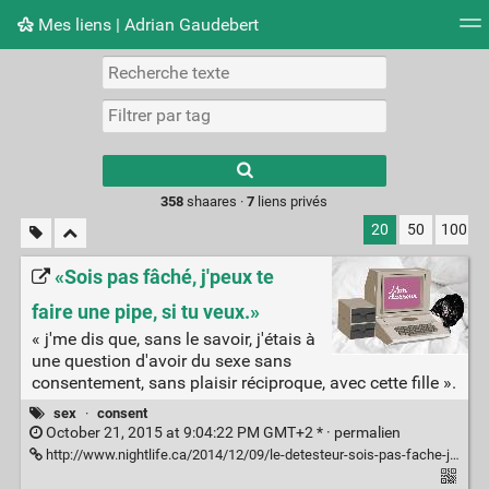
Mes liens | Adrian Gaudebert
Nuage de tags
Mur d'images
Quotidien
Flux RS
Type 1 or more
characters for
results.
358
shaares ·
7
liens privés
20
50
100
«Sois pas fâché, j'peux te
faire une pipe, si tu veux.»
« j'me dis que, sans le savoir, j'étais à
une question d'avoir du sexe sans
consentement, sans plaisir réciproque, avec cette fille ».
sex
·
consent
October 21, 2015 at 9:04:22 PM GMT+2 * ·
permalien
http://www.nightlife.ca/2014/12/09/le-detesteur-sois-pas-fache-jpeux-te-faire-une-pipe-si-tu-veux