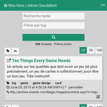
Mes liens | Adrian Gaudebert
Nuage de tags
Mur d'images
Quotidien
Flux RS
Type 1 or more
characters for
results.
358
shaares ·
7
liens privés
20
50
100
Ten Things Every Game Needs
Un article sur les qualités que doit avoir un jeu (et plus
précisément, un jeu de cartes à collectionner) pour être
un bon jeu. Très instructif.
tcg
·
game
·
game-design
·
card
June 29, 2015 at 4:36:24 AM GMT+2 * ·
permalien
http://archive.wizards.com/Magic/magazine/article.aspx?x=mtg/daily/mm/174