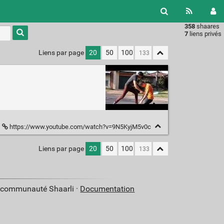
358
shaares
Type 1 or
7
liens privés
more
characters
Liens par page
20
50
100
for
results.
https://www.youtube.com/watch?v=9N5KyjM5v0c
Liens par page
20
50
100
a communauté Shaarli ·
Documentation