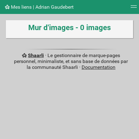
Mes liens | Adrian Gaudebert
Nuage de tags
Mur d'images
Quotidien
Flux RS
Mur d'images - 0 images
Shaarli
· Le gestionnaire de marque-pages
personnel, minimaliste, et sans base de données par
la communauté Shaarli ·
Documentation