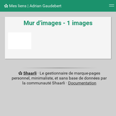
Mes liens | Adrian Gaudebert
Nuage de tags
Mur d'images
Quotidien
Flux RS
Mur d'images - 1 images
Shaarli
· Le gestionnaire de marque-pages
personnel, minimaliste, et sans base de données par
la communauté Shaarli ·
Documentation