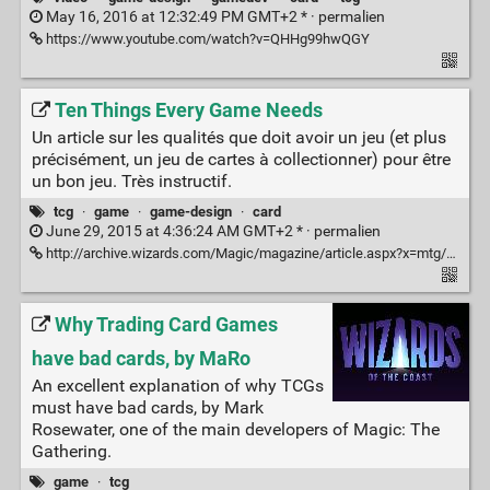
May 16, 2016 at 12:32:49 PM GMT+2 * ·
permalien
https://www.youtube.com/watch?v=QHHg99hwQGY
Ten Things Every Game Needs
Un article sur les qualités que doit avoir un jeu (et plus
précisément, un jeu de cartes à collectionner) pour être
un bon jeu. Très instructif.
tcg
·
game
·
game-design
·
card
June 29, 2015 at 4:36:24 AM GMT+2 * ·
permalien
http://archive.wizards.com/Magic/magazine/article.aspx?x=mtg/daily/mm/174
Why Trading Card Games
have bad cards, by MaRo
An excellent explanation of why TCGs
must have bad cards, by Mark
Rosewater, one of the main developers of Magic: The
Gathering.
game
·
tcg