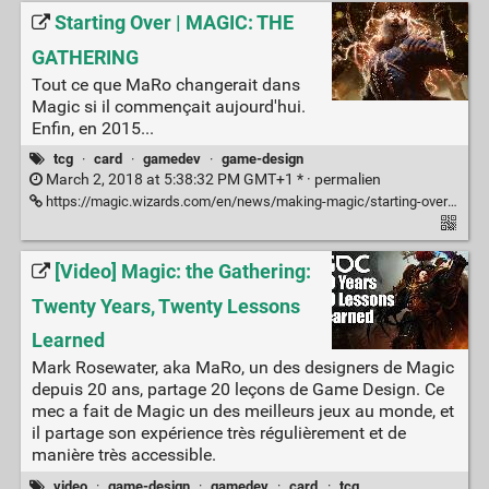
Starting Over | MAGIC: THE
GATHERING
Tout ce que MaRo changerait dans
Magic si il commençait aujourd'hui.
Enfin, en 2015...
tcg
·
card
·
gamedev
·
game-design
March 2, 2018 at 5:38:32 PM GMT+1 * ·
permalien
https://magic.wizards.com/en/news/making-magic/starting-over-2015-01-26
[Video] Magic: the Gathering:
Twenty Years, Twenty Lessons
Learned
Mark Rosewater, aka MaRo, un des designers de Magic
depuis 20 ans, partage 20 leçons de Game Design. Ce
mec a fait de Magic un des meilleurs jeux au monde, et
il partage son expérience très régulièrement et de
manière très accessible.
video
·
game-design
·
gamedev
·
card
·
tcg