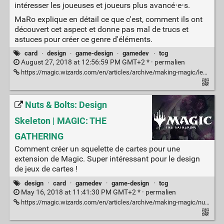
intéresser les joueuses et joueurs plus avancé⋅e⋅s.
MaRo explique en détail ce que c'est, comment ils ont
découvert cet aspect et donne pas mal de trucs et
astuces pour créer ce genre d'éléments.
card
·
design
·
game-design
·
gamedev
·
tcg
August 27, 2018 at 12:56:59 PM GMT+2 * ·
permalien
https://magic.wizards.com/en/articles/archive/making-magic/lenticular-design-2014-12-15
Nuts & Bolts: Design
Skeleton | MAGIC: THE
GATHERING
Comment créer un squelette de cartes pour une
extension de Magic. Super intéressant pour le design
de jeux de cartes !
design
·
card
·
gamedev
·
game-design
·
tcg
May 16, 2018 at 11:41:30 PM GMT+2 * ·
permalien
https://magic.wizards.com/en/articles/archive/making-magic/nuts-bolts-design-skeleton-2010-02-15