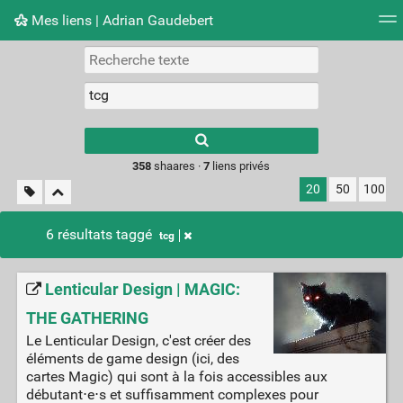
Mes liens | Adrian Gaudebert
Nuage de tags
Mur d'images
Quotidien
Flux RS
Type 1 or more
characters for
results.
358
shaares ·
7
liens privés
20
50
100
6 résultats taggé
tcg
Lenticular Design | MAGIC:
THE GATHERING
Le Lenticular Design, c'est créer des
éléments de game design (ici, des
cartes Magic) qui sont à la fois accessibles aux
débutant⋅e⋅s et suffisamment complexes pour