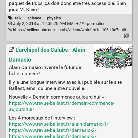
paquet de trucs, ça doit donc être très accessible. Bien
joué M. Klein !
talk
·
science
·
physics
July 2, 2018 at 12:38:28 AM GMT+2 * ·
permalien
https://meilleurtube.delire.party/videos/watch/c1cf106d-3e7e-48ff-b51d-0ed0c901750e
L’archipel des Calabs - Alain
Damasio
Alain Damasio invente le futur de
belle manière !
Il y a une longue interview avec lui publiée sur le site
Ballast, ainsi qu'une autre nouvelle.
Nouvelle « Demain commence aujourd'hui » -
https://www.revue-ballast.fr/demain-commence-
aujourdhui/
Les 4 morceaux de l'interview :
https://www.revue-ballast.fr/alain-damasio-1/
https://www.revue-ballast.fr/damasio-2/
https://www.revue-ballast.fr/damasio-3/