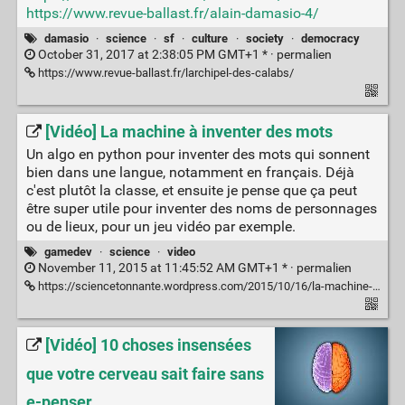
https://www.revue-ballast.fr/alain-damasio-4/
damasio
·
science
·
sf
·
culture
·
society
·
democracy
October 31, 2017 at 2:38:05 PM GMT+1 * ·
permalien
https://www.revue-ballast.fr/larchipel-des-calabs/
[Vidéo] La machine à inventer des mots
Un algo en python pour inventer des mots qui sonnent
bien dans une langue, notamment en français. Déjà
c'est plutôt la classe, et ensuite je pense que ça peut
être super utile pour inventer des noms de personnages
ou de lieux, pour un jeu vidéo par exemple.
gamedev
·
science
·
video
November 11, 2015 at 11:45:52 AM GMT+1 * ·
permalien
https://sciencetonnante.wordpress.com/2015/10/16/la-machine-a-inventer-des-mots-video/
[Vidéo] 10 choses insensées
que votre cerveau sait faire sans
e-penser