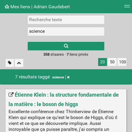
Mes liens | Adrian Gaudebert
Nuage de tags
Mur d'images
Quotidien
Flux RS
Type 1 or more
characters for
results.
358
shaares ·
7
liens privés
20
50
100
7 résultats taggé
science
Étienne Klein : la structure fondamentale de
la matière : le boson de higgs
Excellente conférence chez Thinkerview de Étienne
Klein qui explique ce qu'est le boson de Higgs, d'où il
vient et ce que se découverte implique. Aussi
incroyable que ça puisse paraître, j'ai compris un