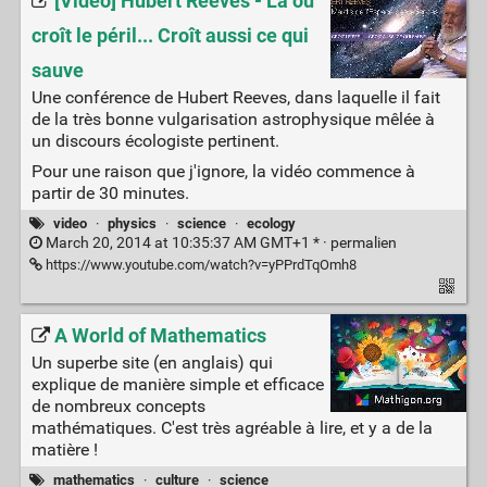
[Vidéo] Hubert Reeves - Là où
croît le péril... Croît aussi ce qui
sauve
Une conférence de Hubert Reeves, dans laquelle il fait
de la très bonne vulgarisation astrophysique mêlée à
un discours écologiste pertinent.
Pour une raison que j'ignore, la vidéo commence à
partir de 30 minutes.
video
·
physics
·
science
·
ecology
March 20, 2014 at 10:35:37 AM GMT+1 * ·
permalien
https://www.youtube.com/watch?v=yPPrdTqOmh8
A World of Mathematics
Un superbe site (en anglais) qui
explique de manière simple et efficace
de nombreux concepts
mathématiques. C'est très agréable à lire, et y a de la
matière !
mathematics
·
culture
·
science