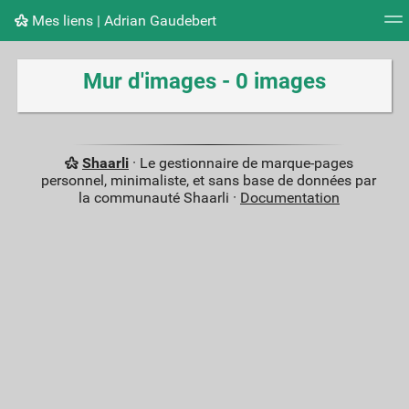
Mes liens | Adrian Gaudebert
Nuage de tags
Mur d'images
Quotidien
Flux RS
Mur d'images - 0 images
Shaarli
· Le gestionnaire de marque-pages
personnel, minimaliste, et sans base de données par
la communauté Shaarli ·
Documentation