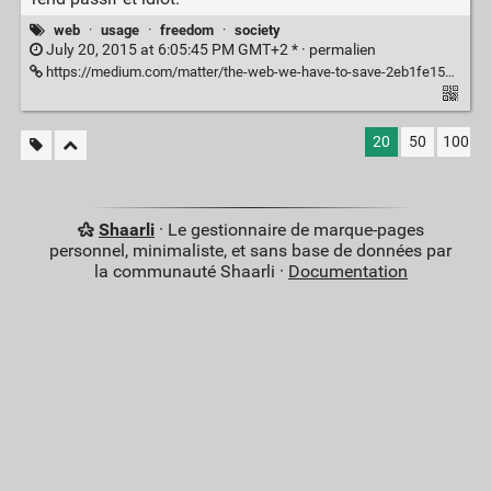
web
·
usage
·
freedom
·
society
July 20, 2015 at 6:05:45 PM GMT+2 * ·
permalien
https://medium.com/matter/the-web-we-have-to-save-2eb1fe15a426
20
50
100
Shaarli
· Le gestionnaire de marque-pages
personnel, minimaliste, et sans base de données par
la communauté Shaarli ·
Documentation