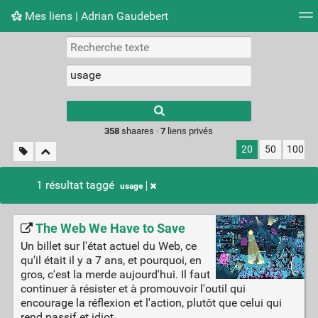
Mes liens | Adrian Gaudebert
Nuage de tags
Mur d'images
Quotidien
Flux RS
Type 1 or more
characters for
results.
358
shaares ·
7
liens privés
20
50
100
1 résultat taggé
usage
The Web We Have to Save
Un billet sur l'état actuel du Web, ce
qu'il était il y a 7 ans, et pourquoi, en
gros, c'est la merde aujourd'hui. Il faut
continuer à résister et à promouvoir l'outil qui
encourage la réflexion et l'action, plutôt que celui qui
rend passif et idiot.