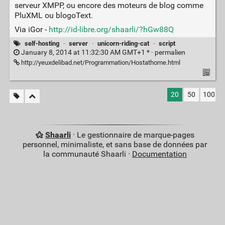
serveur XMPP, ou encore des moteurs de blog comme
PluXML ou blogoText.
Via iGor -
http://id-libre.org/shaarli/?hGw88Q
self-hosting
·
server
·
unicorn-riding-cat
·
script
January 8, 2014 at 11:32:30 AM GMT+1 * ·
permalien
http://yeuxdelibad.net/Programmation/Hostathome.html
20
50
100
Shaarli
· Le gestionnaire de marque-pages
personnel, minimaliste, et sans base de données par
la communauté Shaarli ·
Documentation