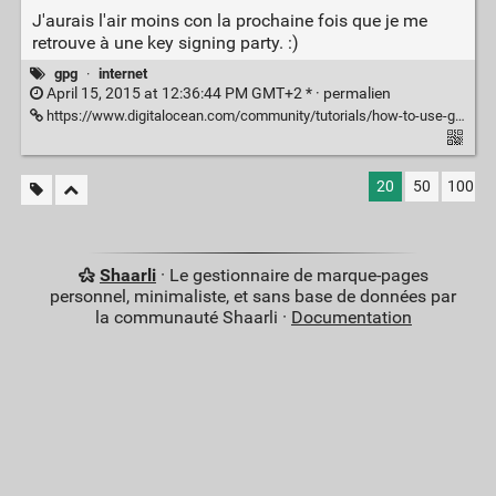
J'aurais l'air moins con la prochaine fois que je me
retrouve à une key signing party. :)
gpg
·
internet
April 15, 2015 at 12:36:44 PM GMT+2 * ·
permalien
https://www.digitalocean.com/community/tutorials/how-to-use-gpg-to-encrypt-and-sign-messages-on-an-ubuntu-12-04-vps
20
50
100
Shaarli
· Le gestionnaire de marque-pages
personnel, minimaliste, et sans base de données par
la communauté Shaarli ·
Documentation