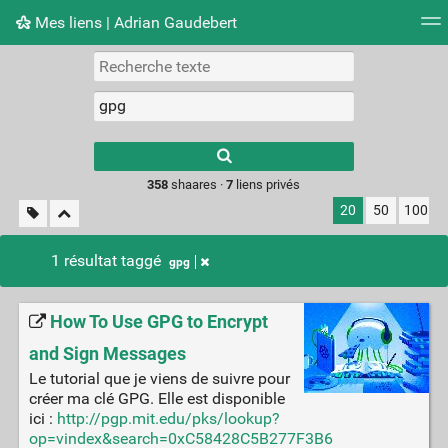
Mes liens | Adrian Gaudebert
Nuage de tags
Mur d'images
Quotidien
Flux RS
Type 1 or more
characters for
results.
358
shaares ·
7
liens privés
20
50
100
1 résultat taggé
gpg
How To Use GPG to Encrypt
and Sign Messages
Le tutorial que je viens de suivre pour
créer ma clé GPG. Elle est disponible
ici :
http://pgp.mit.edu/pks/lookup?
op=vindex&search=0xC58428C5B277F3B6