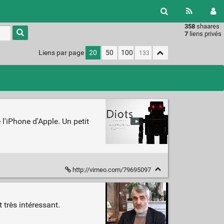
358
shaares
Type 1 or
7
liens privés
more
characters
Liens par page
20
50
100
for
results.
l'iPhone d'Apple. Un petit
http://vimeo.com/79695097
 très intéressant.