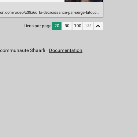
n.com/video/x38z6c_la-decroissance-par-serge-latouche_news
Liens par page
20
50
100
a communauté Shaarli ·
Documentation