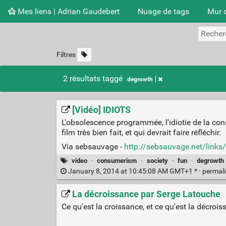
Mes liens | Adrian Gaudebert
Nuage de tags
Mur 
Filtres
2 résultats taggé
degrowth
[Vidéo] IDIOTS
L'obsolescence programmée, l'idiotie de la con
film très bien fait, et qui devrait faire réfléchir.
Via sebsauvage -
http://sebsauvage.net/link
video
·
consumerism
·
society
·
fun
·
degrowth
January 8, 2014 at 10:45:08 AM GMT+1 * ·
permal
La décroissance par Serge Latouche
Ce qu'est la croissance, et ce qu'est la décroi