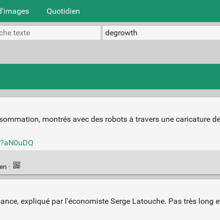
d'images
Quotidien
sommation, montrés avec des robots à travers une caricature de 
s/?aN0uDQ
ien
·
ssance, expliqué par l'économiste Serge Latouche. Pas très long et