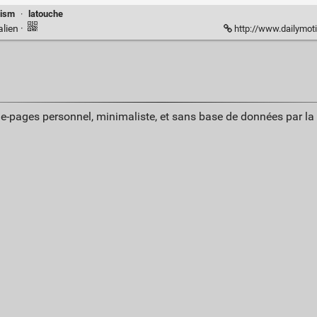
lism
·
latouche
alien
·
http://www.dailymotio
ue-pages personnel, minimaliste, et sans base de données par l