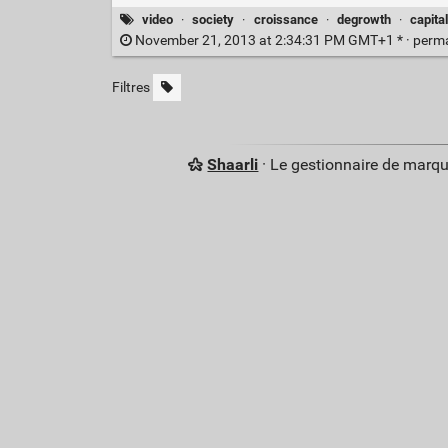
video
·
society
·
croissance
·
degrowth
·
capita
November 21, 2013 at 2:34:31 PM GMT+1 * ·
perm
Filtres
Shaarli
· Le gestionnaire de marq