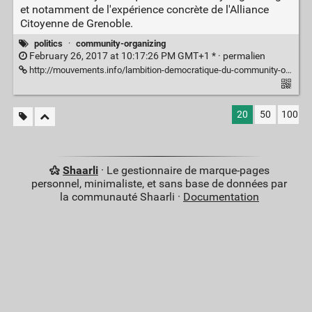
et notamment de l'expérience concrète de l'Alliance
Citoyenne de Grenoble.
politics
·
community-organizing
February 26, 2017 at 10:17:26 PM GMT+1 * ·
permalien
http://mouvements.info/lambition-democratique-du-community-organizing-lexemple-de-lalliance-citoyenne-de-lagglomeration-grenobloise/
20
50
100
Shaarli
· Le gestionnaire de marque-pages
personnel, minimaliste, et sans base de données par
la communauté Shaarli ·
Documentation