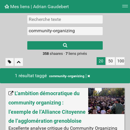
Mes liens | Adrian Gaudebert
Nuage de tags
Mur d'images
Quotidien
Flux RS
Type 1 or more
characters for
results.
358
shaares ·
7
liens privés
20
50
100
1 résultat taggé
community-organizing
L’ambition démocratique du
community organizing :
l’exemple de l’Alliance Citoyenne
de l’agglomération grenobloise
Excellente analyse critique du Community Organizing