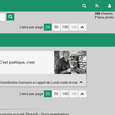
358
shaares
Type 1 or
7
liens privés
more
characters
Liens par page
20
50
100
for
results.
'est poétique, c'est
/Contribution-Damasio-a-l-appel-de-Lundi-matin-8-mai
Liens par page
20
50
100
a communauté Shaarli ·
Documentation