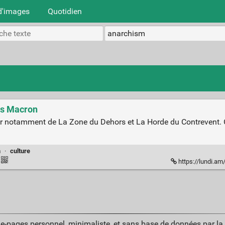
d'images
Quotidien
ns Macron
eur notamment de La Zone du Dehors et La Horde du Contrevent. C
m
·
culture
https://lundi.am
ue-pages personnel, minimaliste, et sans base de données par l