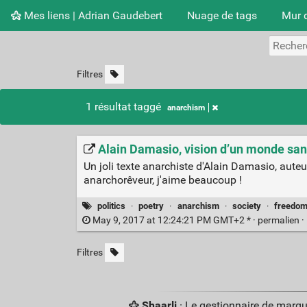
Mes liens | Adrian Gaudebert
Nuage de tags
Mur 
Filtres
1 résultat taggé
anarchism
Alain Damasio, vision d’un monde sa
Un joli texte anarchiste d'Alain Damasio, aut
anarchorêveur, j'aime beaucoup !
politics
·
poetry
·
anarchism
·
society
·
freedo
May 9, 2017 at 12:24:21 PM GMT+2 * ·
permalien
·
Filtres
Shaarli
· Le gestionnaire de marq