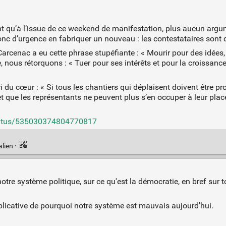
qu’à l’issue de ce weekend de manifestation, plus aucun argume
t donc d’urgence en fabriquer un nouveau : les contestataires sont 
Carcenac a eu cette phrase stupéfiante : « Mourir pour des idée
le, nous rétorquons : « Tuer pour ses intérêts et pour la croissanc
du cœur : « Si tous les chantiers qui déplaisent doivent être pro
 et que les représentants ne peuvent plus s’en occuper à leur plac
status/535030374804770817
alien
·
notre système politique, sur ce qu'est la démocratie, en bref sur t
plicative de pourquoi notre système est mauvais aujourd'hui.