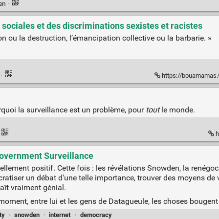
ien
·
 sociales et des discriminations sexistes et racistes
n ou la destruction, l’émancipation collective ou la barbarie. »
n
·
https://bouamamas.wordpress.com/2015/
rquoi la surveillance est un problème, pour
tout
le monde.
h
Government Surveillance
ellement positif. Cette fois : les révélations Snowden, la renégoci
atiser un débat d'une telle importance, trouver des moyens de vu
aît vraiment génial.
e moment, entre lui et les gens de Datagueule, les choses bougent
ty
·
snowden
·
internet
·
democracy