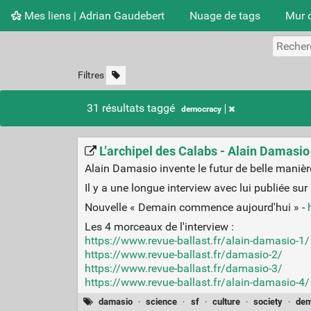
Mes liens | Adrian Gaudebert
Nuage de tags
Mur 
Filtres
31 résultats taggé
democracy
L’archipel des Calabs - Alain Damasio
Alain Damasio invente le futur de belle manièr
Il y a une longue interview avec lui publiée sur 
Nouvelle « Demain commence aujourd'hui » -
Les 4 morceaux de l'interview :
https://www.revue-ballast.fr/alain-damasio-1/
https://www.revue-ballast.fr/damasio-2/
https://www.revue-ballast.fr/damasio-3/
https://www.revue-ballast.fr/alain-damasio-4/
damasio
·
science
·
sf
·
culture
·
society
·
dem