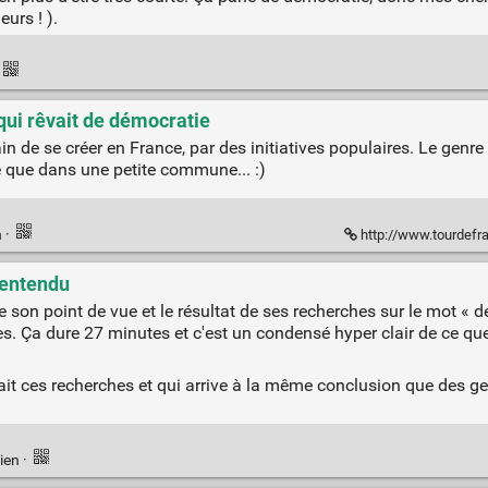
eurs ! ).
n qui rêvait de démocratie
ain de se créer en France, par des initiatives populaires. Le genre
e que dans une petite commune... :)
n
·
http://www.tourdefrancedesaltern
lentendu
 son point de vue et le résultat de ses recherches sur le mot « d
. Ça dure 27 minutes et c'est un condensé hyper clair de ce que
a fait ces recherches et qui arrive à la même conclusion que des
ien
·