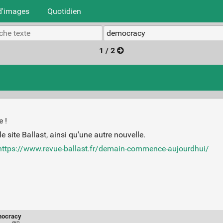
d'images
Quotidien
1 / 2
e !
le site Ballast, ainsi qu'une autre nouvelle.
https://www.revue-ballast.fr/demain-commence-aujourdhui/
ocracy