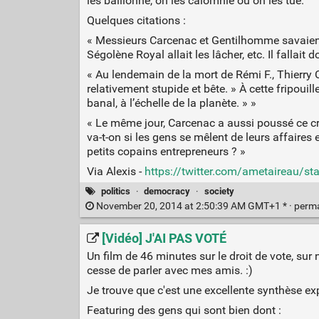
les bâillonne, on les calomnie ou on les tue.
Quelques citations :
« Messieurs Carcenac et Gentilhomme savaient 
Ségolène Royal allait les lâcher, etc. Il fallai
« Au lendemain de la mort de Rémi F., Thierry 
relativement stupide et bête. » À cette fripouil
banal, à l’échelle de la planète. » »
« Le même jour, Carcenac a aussi poussé ce cri 
va-t-on si les gens se mêlent de leurs affaires
petits copains entrepreneurs ? »
Via Alexis -
https://twitter.com/ametaireau/
politics
·
democracy
·
society
November 20, 2014 at 2:50:39 AM GMT+1 * ·
perm
[Vidéo] J'AI PAS VOTÉ
Un film de 46 minutes sur le droit de vote, sur 
cesse de parler avec mes amis. :)
Je trouve que c'est une excellente synthèse ex
Featuring des gens qui sont bien dont :