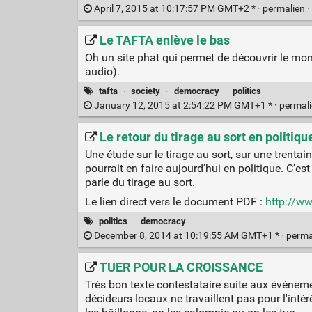
April 7, 2015 at 10:17:57 PM GMT+2 * ·
permalien
·
Le TAFTA enlève le bas
Oh un site phat qui permet de découvrir le mon
audio).
tafta
·
society
·
democracy
·
politics
January 12, 2015 at 2:54:22 PM GMT+1 * ·
permal
Le retour du tirage au sort en politiqu
Une étude sur le tirage au sort, sur une trentai
pourrait en faire aujourd'hui en politique. C'e
parle du tirage au sort.
Le lien direct vers le document PDF :
http://ww
politics
·
democracy
December 8, 2014 at 10:19:55 AM GMT+1 * ·
perma
TUER POUR LA CROISSANCE
Très bon texte contestataire suite aux événeme
décideurs locaux ne travaillent pas pour l'int