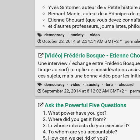
Yves Sintomer, auteur de « Petite histoire
Bernard Manin, auteur de « Principes du g
Etienne Chouard (que vous devez connaîtr
et d'autres professeurs, journalistes, philo
democracy
·
society
·
video
October 22, 2014 at 2:34:54 AM GMT+2 * ·
permal
[Vidéo] Frédéric Bosque - Etienne Ch
Une interview / échange entre Frédéric Bosque 
tirage au sort) remplie de considérations asse
ces sujets, mais une bonne vidéo pour les initi
democracy
·
video
·
society
·
tera
·
chouard
September 22, 2014 at 8:12:02 AM GMT+2 * ·
perm
Ask the Powerful Five Questions
What power have you got?
Where did you get it from?
In whose interests do you exercise it?
To whom are you accountable?
How can we get rid of you?