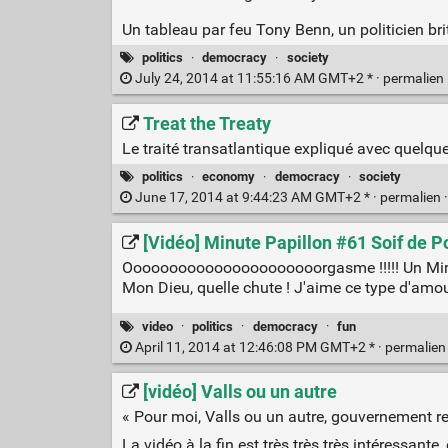
Un tableau par feu Tony Benn, un politicien br
politics
·
democracy
·
society
July 24, 2014 at 11:55:16 AM GMT+2 * ·
permalien
Treat the Treaty
Le traité transatlantique expliqué avec quelque
politics
·
economy
·
democracy
·
society
June 17, 2014 at 9:44:23 AM GMT+2 * ·
permalien
[Vidéo] Minute Papillon #61 Soif de P
Oooooooooooooooooooooorgasme !!!!! Un Minute P
Mon Dieu, quelle chute ! J'aime ce type d'amou
video
·
politics
·
democracy
·
fun
April 11, 2014 at 12:46:08 PM GMT+2 * ·
permalie
[vidéo] Valls ou un autre
« Pour moi, Valls ou un autre, gouvernement r
La vidéo à la fin est très très très intéressant