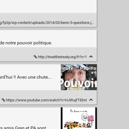
g/fp2p/wp-content/uploads/2014/03/benn-5-questions.jpg
de notre pouvoir politique.
http://treatthetreaty.org/fr?v=1
d'hui !! Avec une chute...
https://www.youtube.com/watch?v=HJWujfTElmI
ers amis Greg et PA sont