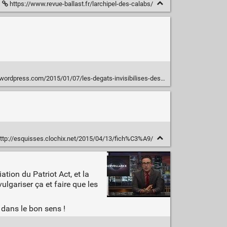
https://www.revue-ballast.fr/larchipel-des-calabs/
01/07/les-degats-invisibilises-des-inegalites-sociales-et-des-discriminations-sexistes-et-racistes/
ttp://esquisses.clochix.net/2015/04/13/fich%C3%A9/
ation du Patriot Act, et la
lgariser ça et faire que les
 dans le bon sens !