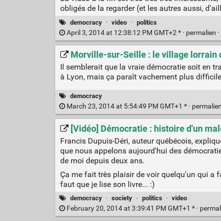
obligés de la regarder (et les autres aussi, d'aill
democracy
·
video
·
politics
April 3, 2014 at 12:38:12 PM GMT+2 * ·
permalien
·
Morville-sur-Seille : le village lorrai
Il semblerait que la vraie démocratie soit en tr
à Lyon, mais ça paraît vachement plus difficil
democracy
March 23, 2014 at 5:54:49 PM GMT+1 * ·
permalie
[Vidéo] Démocratie : histoire d'un ma
Francis Dupuis-Déri, auteur québécois, explique
que nous appelons aujourd'hui des démocraties
de moi depuis deux ans.
Ça me fait très plaisir de voir quelqu'un qui 
faut que je lise son livre... :)
democracy
·
society
·
politics
·
video
February 20, 2014 at 3:39:41 PM GMT+1 * ·
permal