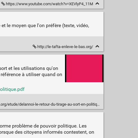
https://www.youtube.com/watch?v=XEVlyP4_11M
t le moyen que l'on préfère (texte, vidéo,
http://le-tafta-enleve-le-bas.org/
rt et les utilisations qu'on
 référence à utiliser quand on
litique.pdf
g/etude/delannoi-le-retour-du-tirage-au-sort-en-politique/
norme problème de pouvoir politique. Les
lorsque des citoyens informés contestent, on