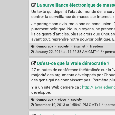
La surveillance électronique de masse,
Un texte qui dépeint l'état du monde de la surve
contrer la surveillance de masse sur Internet. »
Je partage son avis, mais pas sa conclusion. Ça
purement politique. Nous, citoyens, ne prenons
lis ce genre d'articles, plus je crois que Choua
avant tout, reprendre notre pouvoir politique.
democracy
·
society
·
internet
·
freedom
January 22, 2014 at 11:22:38 AM GMT+1 * ·
perma
Qu'est-ce que la vraie démocratie ?
27 minutes de conférence théâtralisée sur la "v
majorité des arguments développés par Chouard
des gens qui ne connaissent pas. Peut-être plu
Y a un site Web derrière ça :
http://lavraiedemo
développé.
democracy
·
video
·
society
December 10, 2013 at 1:58:41 PM GMT+1 * ·
perma