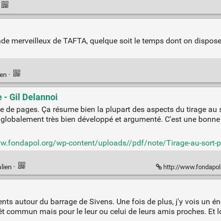
de merveilleux de TAFTA, quelque soit le temps dont on dispose e
ien
·
e - Gil Delannoi
ne de pages. Ça résume bien la plupart des aspects du tirage au so
st globalement très bien développé et argumenté. C'est une bonne
w.fondapol.org/wp-content/uploads//pdf/note/Tirage-au-sort-po
lien
·
http://www.fondapol.or
nts autour du barrage de Sivens. Une fois de plus, j'y vois un é
érêt commun mais pour le leur ou celui de leurs amis proches. Et 