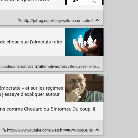
http://jcfrog.com/blog/valls-ou-un-autre/
 de chose que j'aimerais faire
atives.fr/alternatives/morville-sur-seille-le-village-lorrain-qui-revait-de-democratie/
émocratie » et sur les régimes
 j'essaye d'expliquer autour
 gens comme Chouard ou Sintomer. Du coup, il
http://www.youtube.com/watch?v=KVW5ogGDlts