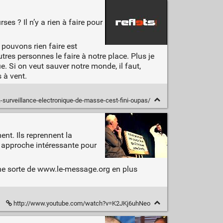
es ? Il n’y a rien à faire pour
 pouvons rien faire est
res personnes le faire à notre place. Plus je
ue. Si on veut sauver notre monde, il faut,
 à vent.
/la-surveillance-electronique-de-masse-cest-fini-oupas/
ent. Ils reprennent la
e approche intéressante pour
une sorte de www.le-message.org en plus
http://www.youtube.com/watch?v=K2JKj6uhNeo