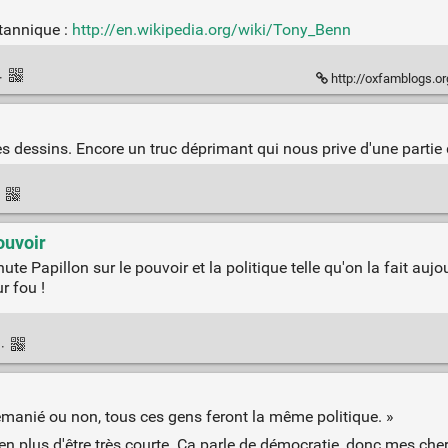
itannique :
http://en.wikipedia.org/wiki/Tony_Benn
·
http://oxfamblogs.or
s dessins. Encore un truc déprimant qui nous prive d'une partie 
·
ouvoir
apillon sur le pouvoir et la politique telle qu'on la fait aujour
r fou !
n
·
emanié ou non, tous ces gens feront la même politique. »
e, en plus d'être très courte. Ça parle de démocratie, donc mes ch