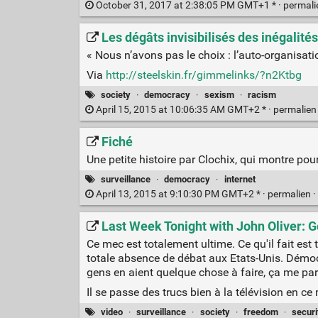
October 31, 2017 at 2:38:05 PM GMT+1 * ·
permal
Les dégâts invisibilisés des inégalités
« Nous n’avons pas le choix : l’auto-organisatio
Via
http://steelskin.fr/gimmelinks/?n2Ktbg
society
·
democracy
·
sexism
·
racism
April 15, 2015 at 10:06:35 AM GMT+2 * ·
permalie
Fiché
Une petite histoire par Clochix, qui montre pou
surveillance
·
democracy
·
internet
April 13, 2015 at 9:10:30 PM GMT+2 * ·
permalien
·
Last Week Tonight with John Oliver: 
Ce mec est totalement ultime. Ce qu'il fait est t
totale absence de débat aux Etats-Unis. Démocr
gens en aient quelque chose à faire, ça me par
Il se passe des trucs bien à la télévision en c
video
·
surveillance
·
society
·
freedom
·
securi