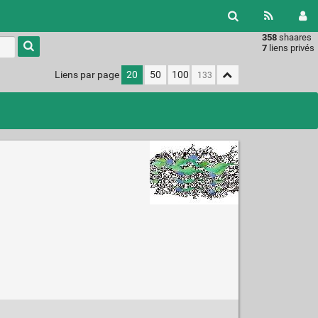
358
shaares
Type 1 or
7
liens privés
more
characters
Liens par page
20
50
100
for
results.